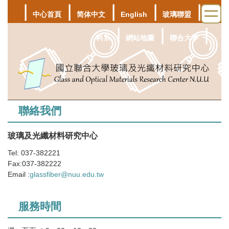
｜
｜
｜
｜
｜
跳
中心首頁
简体中文
English
玻璃聯盟
材
到
主
｜
｜
｜
料系
網站地圖
聯合大學
要
內
容
區
聯絡我們
玻璃及光纖材料研究中心
Tel: 037-382221
Fax:037-382222
Email :
glassfiber@nuu.edu.tw
服務時間