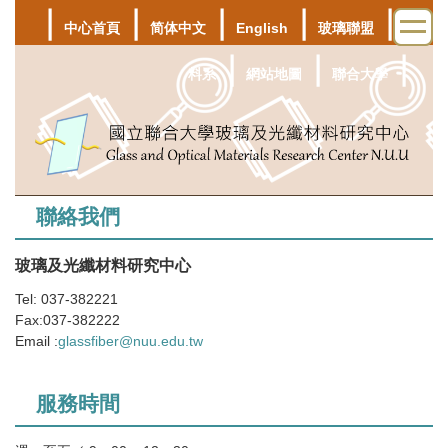
｜
｜
｜
｜
｜
跳
中心首頁
简体中文
English
玻璃聯盟
材
到
主
｜
｜
｜
料系
網站地圖
聯合大學
要
內
容
區
聯絡我們
玻璃及光纖材料研究中心
Tel: 037-382221
Fax:037-382222
Email :
glassfiber@nuu.edu.tw
服務時間